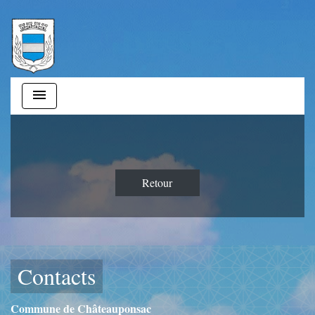
menu
Retour
Contacts
Commune de Châteauponsac