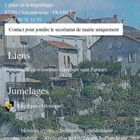
1 place de la République
87290 Châteauponsac - FRANCE
+33 5 55 76 31 55
Contact pour joindre le secrétariat de mairie uniquement
Liens
communauté de communes Gartempe saint Pardoux
Jumelages
Burgthann (Allemagne)
Mentions légales
-
Politique de confidentialité
-
Accessibilité
-
Application mobile Localiti
-
Plan du site