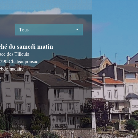
Tous
hé du samedi matin
ace des Tilleuls
290 Châteauponsac
bdomadaire
é