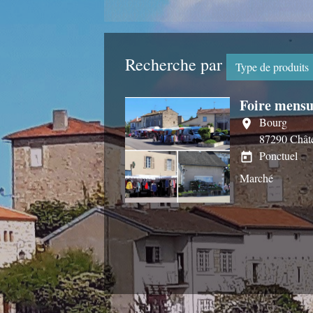
Recherche par
Type de produits
Foire mensu
Bourg
location_on
87290 Chât
Ponctuel
today
Marché