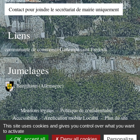
Contact pour joindre le secrétariat de mairie uniquement
Liens
communauté de communes Gartempe saint Pardoux
Jumelages
Burgthann (Allemagne)
Mentions légales
-
Politique de confidentialité
-
Accessibilité
-
Application mobile Localiti
-
Plan du site
-
Gestion des cookies
This site uses cookies and gives you control over what you want
to activate
OK, accept all
Deny all cookies
Personalize