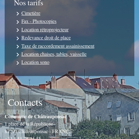
Nos tarifs
Cimetière
keyboard_arrow_right
Fax - Photocopies
keyboard_arrow_right
Location rétroprojecteur
keyboard_arrow_right
Redevance droit de place
keyboard_arrow_right
Taxe de raccordement assainissement
keyboard_arrow_right
Location chaises, tables, vaisselle
keyboard_arrow_right
Location sono
keyboard_arrow_right
Contacts
Commune de Châteauponsac
1 place de la République
87290 Châteauponsac - FRANCE
+33 5 55 76 31 55