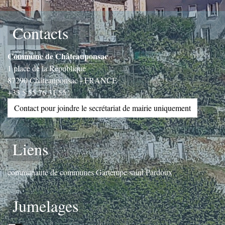
Contacts
Commune de Châteauponsac
1 place de la République
87290 Châteauponsac - FRANCE
+33 5 55 76 31 55
Contact pour joindre le secrétariat de mairie uniquement
Liens
communauté de communes Gartempe saint Pardoux
Jumelages