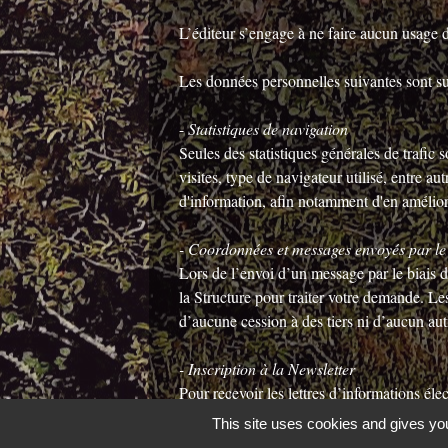
L’éditeur s’engage à ne faire aucun usage d
Les données personnelles suivantes sont susc
-
Statistiques de navigation
Seules des statistiques générales de trafic 
visites, type de navigateur utilisé, entre 
d'information, afin notamment d'en amélior
- Coordonnées et messages envoyés par le 
Lors de l’envoi d’un message par le biais
la Structure pour traiter votre demande. Les
d’aucune cession à des tiers ni d’aucun autr
- Inscription à la Newsletter
Pour recevoir les lettres d’informations él
vous souhaitez ne plus recevoir de messages
This site uses cookies and gives you
prochain message que vous recevrez par voie