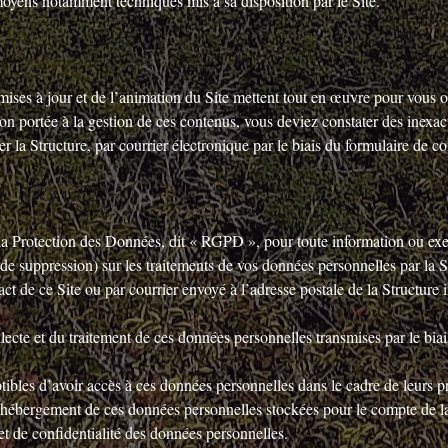
s moyens notamment techniques mis à sa disposition par le Site.
ises à jour et de l’animation du Site mettent tout en œuvre pour vous off
tion portée à la gestion de ces contenus, vous deviez constater des inex
r la Structure, par courrier électronique par le biais du formulaire de co
Protection des Données, dit « RGPD », pour toute information ou exerc
u de suppression) sur les traitements de vos données personnelles par la 
act de ce Site ou par courrier envoyé à l’adresse postale de la Structure 
lecte et du traitement de ces données personnelles transmises par le biai
tibles d’avoir accès à ces données personnelles dans le cadre de leurs pr
l’hébergement de ces données personnelles stockées pour le compte de la 
et de confidentialité des données personnelles.