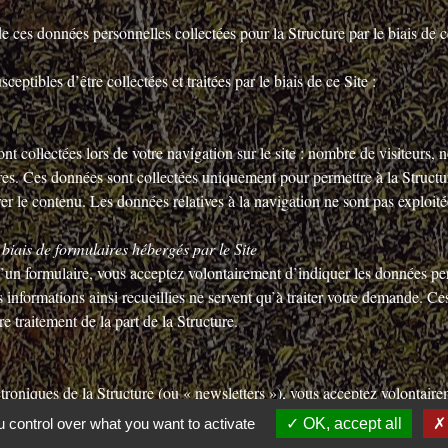
e ces données personnelles collectées pour la Structure par le biais de ce
eptibles d’être collectées et traitées par le biais de ce Site :
sont collectées lors de votre navigation sur le site : nombre de visiteurs,
autres. Ces données sont collectées uniquement pour permettre à la Struct
er le contenu. Les données relatives à la navigation ne sont pas exploi
biais de formulaires hébergés par le Site
 d’un formulaire, vous acceptez volontairement d’indiquer les données 
 informations ainsi recueillies ne servent qu’à traiter votre demande. Ces
e traitement de la part de la Structure.
ectroniques de la Structure (ou « newsletters »), vous acceptez volontair
 de la part de la Structure après inscription, vous pouvez vous désinscri
 control over what you want to activate
OK, accept all
 électronique. Les adresses e-mail ainsi recueillies ne servent qu’à tra