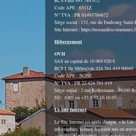
RCS Paris 493 784 672
Code APE : 6311Z
N° TVA : FR 01493784672
Siège social : 132, rue du Faubourg Saint
Site Internet :
https://reseaudescommunes.f
Hébergement
OVH
SAS au capital de 10 069 020 €
RCS Lille Métropole 424 761 419 00045
Code APE : 2620Z
N° TVA : FR 22 424 761 419
Siège social : 2 rue Kellermann - 59100 R
Tél : 1007 ou +33 9 72 10 10 07
Le Site Internet
Le Site Internet (ci-après désigné « le Si
infographies, icônes, logiciels mis en œuvr