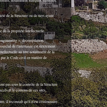
 afférents, notamment marques, modèles,
été de la Structure ou de tiers ayant
de la propriété intellectuelle.
 engineering », décompilation,
ercial de l'internaute est strictement
ntellectuelle au titre notamment de la
e par le Code civil en matière de
ont pas sous le contrôle de la Structure
ccès et le contenu de ces sites.
e, il reconnaît qu'il n'est cessionnaire