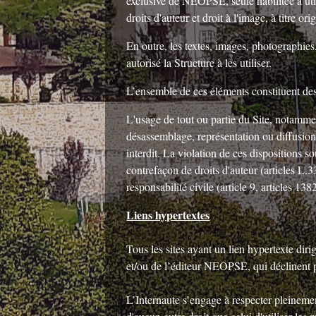
exclusive de NEOPSE, seule habilitée à util
droits d'auteur et droit à l'image, à titre or
En outre, les textes, images, photographies
autorisé la Structure à les utiliser.
L’ensemble de ces éléments constituent des 
L'usage de tout ou partie du Site, notamme
désassemblage, représentation ou diffusion 
interdit. La violation de ces dispositions s
contrefaçon de droits d'auteur (articles L.3
responsabilité civile (article 9, articles 138
Liens hypertextes
Tous les sites ayant un lien hypertexte dir
et/ou de l’éditeur NEOPSE, qui déclinent pa
L’Internaute s’engage à respecter pleinement