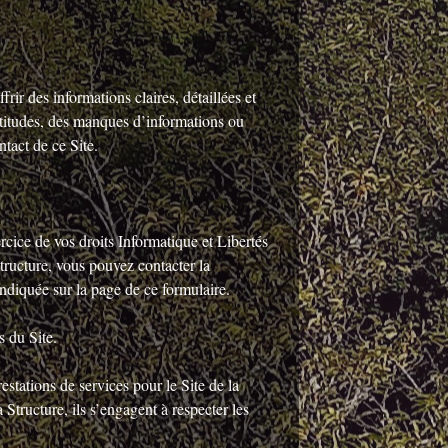
rir des informations claires, détaillées et
actitudes, des manques d’informations ou
ntact de ce Site.
ice de vos droits Informatique et Libertés
Structure, vous pouvez contacter la
indiquée sur la page de ce formulaire.
s du Site.
estations de services pour le Site de la
Structure, ils s’engagent à respecter les