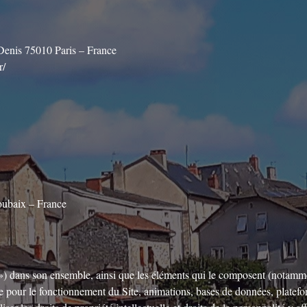
-Denis 75010 Paris – France
r/
oubaix – France
te ») dans son ensemble, ainsi que les éléments qui le composent (notamm
e pour le fonctionnement du Site, animations, bases de données, platefor