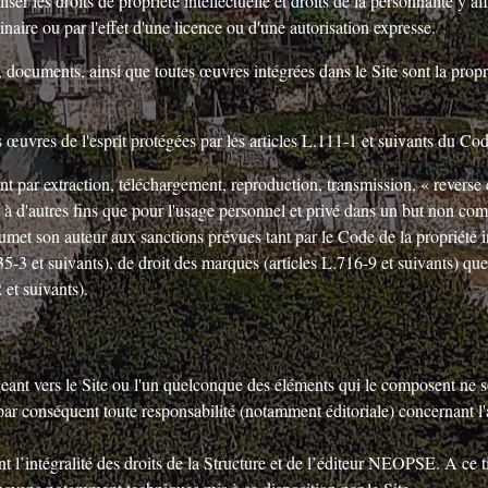
iser les droits de propriété intellectuelle et droits de la personnalité y
iginaire ou par l'effet d'une licence ou d'une autorisation expresse.
, documents, ainsi que toutes œuvres intégrées dans le Site sont la propri
œuvres de l'esprit protégées par les articles L.111-1 et suivants du Code 
nt par extraction, téléchargement, reproduction, transmission, « reverse
à d'autres fins que pour l'usage personnel et privé dans un but non comm
oumet son auteur aux sanctions prévues tant par le Code de la propriété i
35-3 et suivants), de droit des marques (articles L.716-9 et suivants) qu
2 et suivants).
igeant vers le Site ou l'un quelconque des éléments qui le composent ne s
r conséquent toute responsabilité (notamment éditoriale) concernant l'a
 l’intégralité des droits de la Structure et de l’éditeur NEOPSE. A ce titr