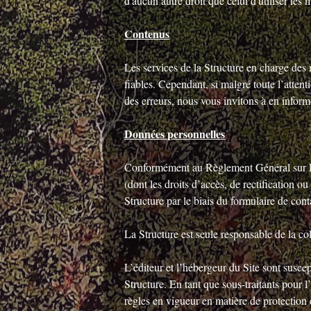
d'aucun autre droit que celui d'utiliser le
Contenus
Les services de la Structure en charge des m
fiables. Cependant, si malgré toute l’atten
des erreurs, nous vous invitons à en informe
Données personnelles
Conformément au Règlement Général sur la 
(dont les droits d’accès, de rectification o
Structure par le biais du formulaire de cont
La Structure est seule responsable de la col
L’éditeur et l’hébergeur du Site sont suscep
Structure. En tant que sous-traitants pour 
règles en vigueur en matière de protection 