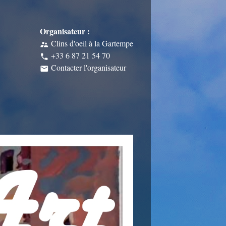
Organisateur :
Clins d'oeil à la Gartempe
supervisor_account
+33 6 87 21 54 70
phone
Contacter l'organisateur
email