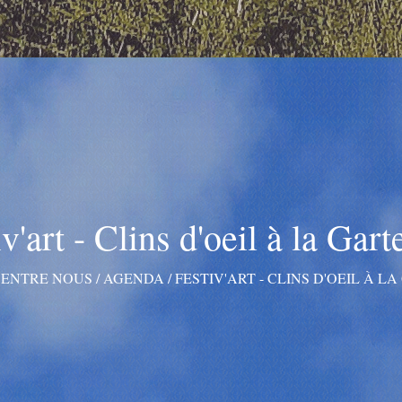
iv'art - Clins d'oeil à la Gar
/
ENTRE NOUS
/
AGENDA
/
FESTIV'ART - CLINS D'OEIL À L