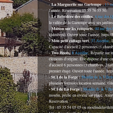
La Marguerite sur Gartempe
-
,
13 r
l'année. Réservation 05 55 76 55 50.
Le Belvédère des côtilles
-
,
4 rue des Q
la vallée de la Gartempe avec ses jardin
Maison sur les remparts
-
,
40 rue des
chambres). Ouvert toute l'année.
https:/
Mon petit cottage vert
-
,
37 Auzillac
, 
Capacité d'accueil 2 personnes (1 cham
Two Hoots,
-
8 Auzillac
, Répartie sur t
éléments d'origine. Elle dispose d'une c
d'accueil 6 personnes (3 chambres, 2 sa
premier étage. Ouvert toute l'année.
http
SCI de la Forge :
-
Moulin de la Villett
plusieurs formules location semaine. Gîte
- SCI de La Forge :
Moulin de la Villet
moulin, pêche en rivière sur place. Ani
Reservation
Tel : 05 35 54 05 05 ou moulindelavil