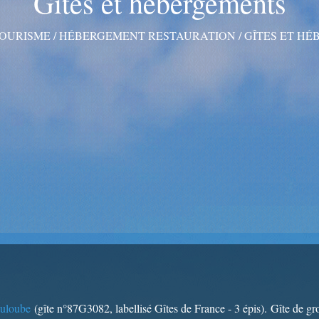
Gîtes et hébergements
OURISME
/
HÉBERGEMENT RESTAURATION
/
GÎTES ET H
uloube
(gîte n°87G3082, labellisé Gîtes de France - 3 épis). Gîte de g