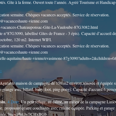
és. Gîte à la ferme. Ouvert toute l’année. Agréé Tourisme et Handicap
ocation semaine. Chèques vacances acceptés. Service de réservation.
ion@vacanceshaute-vienne.com
ion-vacances-Chateauponsac-Gite-La-Vauloube-87G3082.html
te n°87G3090, labellisé Gîtes de France - 3 épis). Capacité d’accueil
octobre, 120 m2. Internet WIFI.
ocation semaine. Chèques vacances acceptés. Service de réservation.
ion@vacanceshaute-vienne.com
uvelle-aquitaine/haute-vienne/evasimone-87g3090?adults=2&children=0
:
Agréable maison de campagne de 150 m2 environ,rénovée et équipée situ
ne grange avec billard, baby-foot, ping-pong). Capacité d'accueil 6 pers
sin
,
4 Dent
, Un petit refuge, au calme, au milieu de la campagne Limo
le, proposant quatre couchages avec cuisine equipée. Parking et garage 
nnée.
https://bit.ly/3CHxBGb