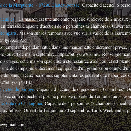
ue de la Marguerite - 87290 Châteauponsac.
Capacité d'accueil 6 perso
ueuilles
, La maison est une ancienne bergerie surélevée de 2 niveaux 
s en terrasse. Capacité d'accueil de 6 personnes (2 chambres). Ouvert to
 Remparts
, Maison sur les remparts avec vue sur la vallée de la Gartemp
/bit.ly/2XokAle
Logement indépendant situé dans une maisonnette entièrement privée, j
bre) ouvert de mai à septembre.
https://bit.ly/3w9E3mU
Renseignements
rois étages, cette maison spacieuse a été restaurée avec goût et est plei
uisine de campagne entièrement équipée et d'un grand salon équipé d'un 
lle de bains). Deux personnes supplémentaires peuvent être hébergées su
s://bit.ly/3q7HLfJ
e , Gîte du barrage.
Capacité d’accueil de 6 personnes (3 chambres). Ou
 avec coin de pêche et piscine privative ouverte du 1er juillet au 31 aoû
te, Gîte du Châtaignier.
Capacité de 4 personnes (2 chambres), meublé
maux refusés. Ouvert du 1er juin au 30 septembre. Tarifs Week-end et pl
ette@gmail.com