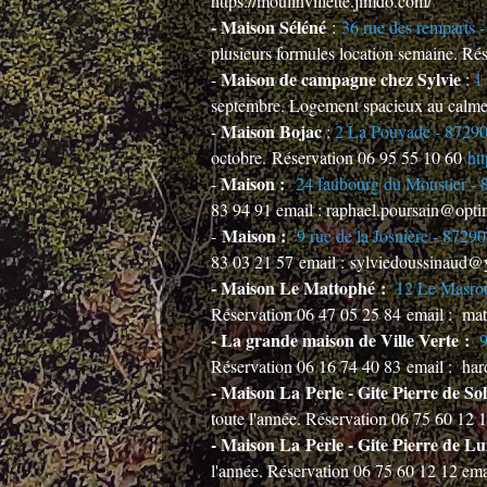
https://moulinvillette.jimdo.com/
- Maison Séléné
:
36 rue des remparts
plusieurs formules location semaine. R
Maison de campagne chez Sylvie
-
:
1
septembre. Logement spacieux au calme
Maison Bojac
-
:
2 La Pouyade - 8729
octobre. Réservation 06 95 55 10 60
ht
Maison :
-
24 faubourg du Moustier -
83 94 91 email :
raphael.poursain@opt
Maison :
-
9 rue de la Josnière - 8729
83 03 21 57 email :
sylviedoussinaud@y
- Maison Le Mattophé :
12 Le Masrou
Réservation 06 47 05 25 84 email : ma
- La grande maison de Ville Verte :
9
Réservation 06 16 74 40 83 email : har
- Maison La Perle - Gite Pierre de Sol
toute l'année. Réservation 06 75 60 1
- Maison La Perle - Gite Pierre de L
l'année. Réservation 06 75 60 12 12 e