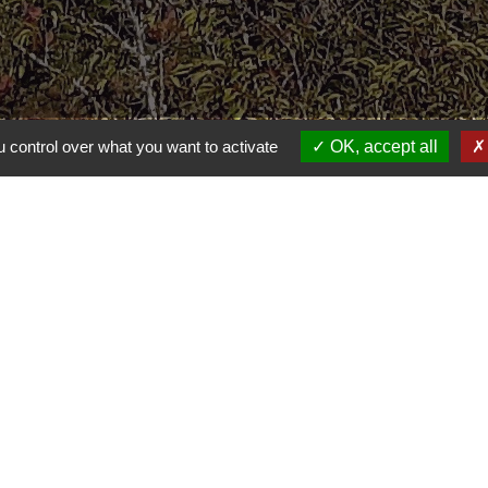
 control over what you want to activate
OK, accept all
Liens
communauté de communes Gartempe saint Pardoux
 uniquement
de confidentialité
-
Accessibilité
-
Application mobile Localiti
-
Plan