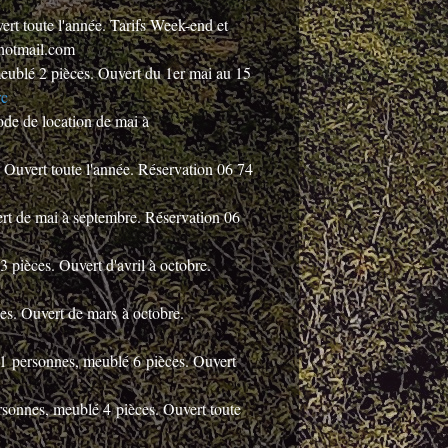
rt toute l'année. Tarifs Week-end et
@hotmail.com
meublé 2 pièces. Ouvert du 1er mai au 15
wc
ode de location de mai à
. Ouvert toute l'année. Réservation 06 74
ert de mai à septembre. Réservation 06
3 pièces. Ouvert d'avril à octobre.
nes. Ouvert de mars à octobre.
11 personnes, meublé 6 pièces. Ouvert
ersonnes, meublé 4 pièces. Ouvert toute