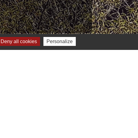
Deny all cookies
Personalize
Jumelages
Burgthann (Allemagne)
 du site
-
Gestion des cookies