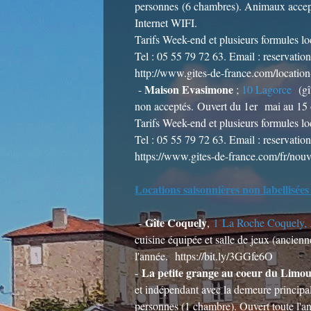
personnes (6 chambres). Animaux accept
Internet WIFI.
Tarifs Week-end et plusieurs formules l
Tel : 05 55 79 72 63. Email : reservat
http://www.gites-de-france.com/locat
Maison Evasimone
-
;
10 Lagorce
(gî
non acceptés. Ouvert du 1er mai au 15 
Tarifs Week-end et plusieurs formules l
Tel : 05 55 79 72 63. Email : reservat
https://www.gites-de-france.com/fr/no
Locations saisonnières non labellisées 
Gîte Coquely
-
,
1 La Roche Coquely,
cuisine équipée et salle de jeux (ancien
l'année.
https://bit.ly/3GGfe6O
La petite grange au coeur du Limou
-
et indépendant avec la demeure principa
personnes (1 chambre). Ouvert toute l'a