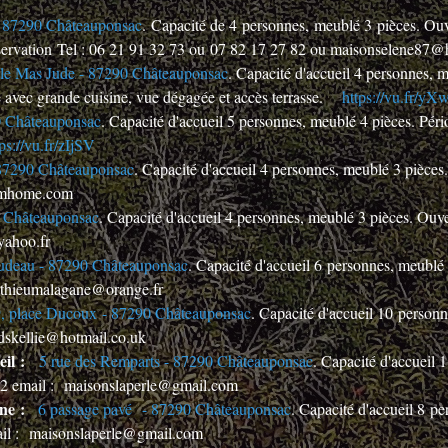
 - 87290 Châteauponsac
. Capacité de 4 personnes, meublé 3 pièces. Ouve
éservation Tel : 06 21 91 32 73 ou 07 82 17 27 82 ou maisonselene87
 le Mas Jude - 87290 Châteauponsac
. Capacité d'accueil 4 personnes, 
 avec grande cuisine, vue dégagée et accès terrasse.
https://vu.fr/yX
0 Châteauponsac
. Capacité d'accueil 5 personnes, meublé 4 pièces. Péri
tps://vu.fr/zIjSV
 87290 Châteauponsac
. Capacité d'accueil 4 personnes, meublé 3 pièces
imhome.com
0 Châteauponsac
. Capacité d'accueil 4 personnes, meublé 3 pièces. Ouv
ahoo.fr
deau - 87290 Châteauponsac
. Capacité d'accueil 6 personnes, meublé 
tthieumalagane@orange.fr
, place Ducoux - 87290 Châteauponsac
. Capacité d'accueil 10 person
dskellie@hotmail.co.uk
eil :
5 rue des Remparts - 87290 Châteauponsac
. Capacité d'accueil 
2 12 email : maisonslaperle@gmail.com
une :
6 passage pavé - 87290 Châteauponsac
. Capacité d'accueil 8 p
mail : maisonslaperle@gmail.com