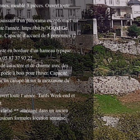
nnes, meublé 3 pièces. Ouvert toute
jouissant d'un panorama exceptionnel sur
ute l'année.
https://bit.ly/3GQxFGe
e. Capacité d'accueil de 5 personnes (2
uste en bordure d'un hameau typique.
 05 87 37 93 22
ne de caractère et de charme avec des
poêle à bois pour l'hiver. Capacité
r un canapé-lit sur la mezzanine du
vert toute l’année. Tarifs Week-end et
t.
 classé ** aménagé dans un ancien
usieurs formules location semaine.