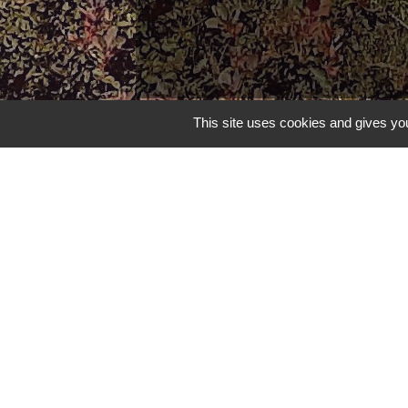
This site uses cookies and gives you
Contacts
Commune de Châteauponsac
1 place de la République
87290 Châteauponsac - FRANCE
+33 5 55 76 31 55
Contact pour joindre le secrétariat de mairie
Mentions légales
-
Politique 