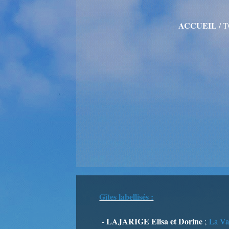
ACCUEIL
/
T
Gîtes labellisés :
LAJARIGE Elisa et Dorine
-
;
La Va